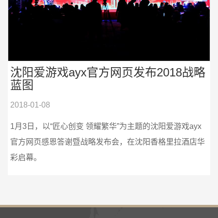
沈阳爱游戏ayx官方网页发布2018战略
蓝图
2018-01-08
1月3日，以“匠心创变 领耀繁华”为主题的沈阳爱游戏ayx
官方网页感恩答谢暨战略发布会，在沈阳香格里拉酒店华
彩启幕。