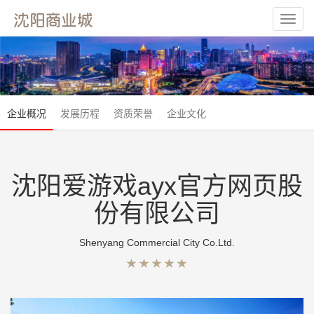
Toggl
navig
企业概况
发展历程
资质荣誉
企业文化
沈阳爱游戏ayx官方网页股
份有限公司
Shenyang Commercial City Co.Ltd.