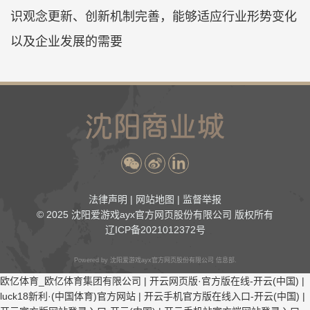
识观念更新、创新机制完善，能够适应行业形势变化
以及企业发展的需要
法律声明
|
网站地图
|
监督举报
© 2025 沈阳爱游戏ayx官方网页股份有限公司 版权所有
辽ICP备2021012372号
Powered by 沈阳爱游戏ayx官方网页股份有限公司 信息部.
欧亿体育_欧亿体育集团有限公司
|
开云网页版·官方版在线-开云(中国)
|
luck18新利·(中国体育)官方网站
|
开云手机官方版在线入口-开云(中国)
|