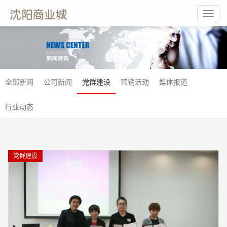
Toggl
navig
全部新闻
公司新闻
党群建设
营销活动
媒体报道
行业动态
党群建设