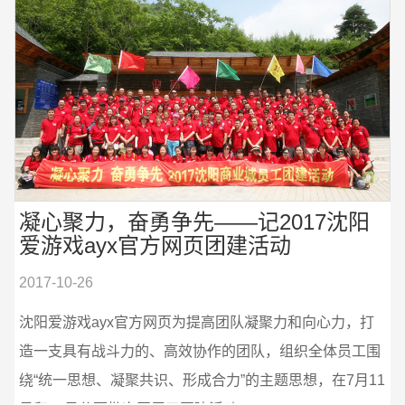
凝心聚力，奋勇争先——记2017沈阳
爱游戏ayx官方网页团建活动
2017-10-26
沈阳爱游戏ayx官方网页为提高团队凝聚力和向心力，打
造一支具有战斗力的、高效协作的团队，组织全体员工围
绕“统一思想、凝聚共识、形成合力”的主题思想，在7月11